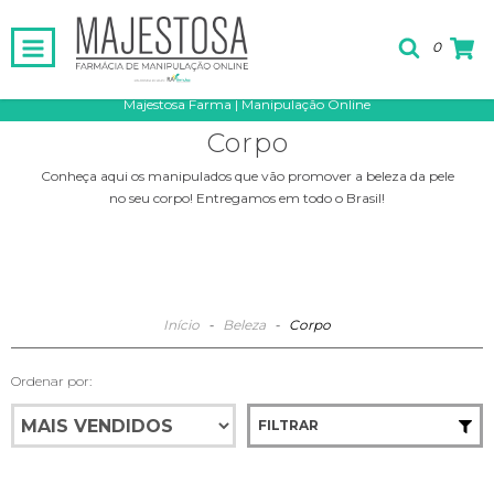
0
Majestosa Farma | Manipulação Online
Corpo
Conheça aqui os manipulados que vão promover a beleza da pele
no seu corpo! Entregamos em todo o Brasil!
Início
-
Beleza
-
Corpo
Ordenar por:
FILTRAR