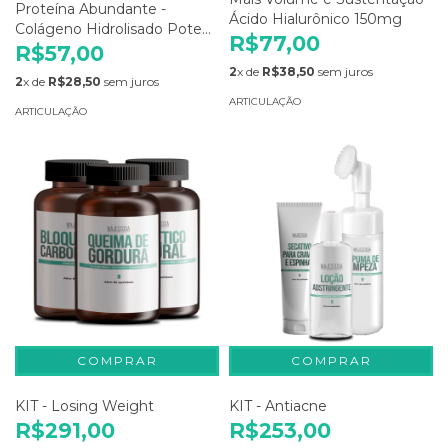
Proteína Abundante -
Ácido Hialurônico 150mg
Colágeno Hidrolisado Pote
R$77,00
150g
R$57,00
2
x de
R$38,50
sem juros
2
x de
R$28,50
sem juros
ARTICULAÇÃO
ARTICULAÇÃO
KIT - Losing Weight
KIT - Antiacne
R$291,00
R$253,00