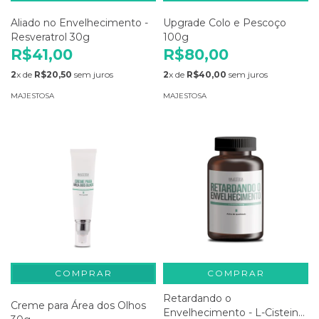
Aliado no Envelhecimento -
Upgrade Colo e Pescoço
Resveratrol 30g
100g
R$41,00
R$80,00
2
x de
R$20,50
sem juros
2
x de
R$40,00
sem juros
MAJESTOSA
MAJESTOSA
COMPRAR
Retardando o
Creme para Área dos Olhos
Envelhecimento - L-Cisteina