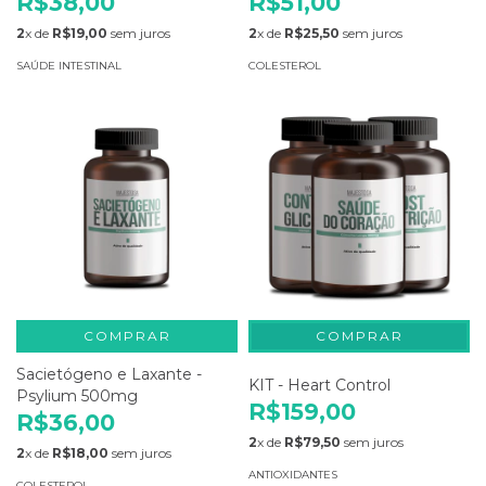
R$38,00
R$51,00
2
x de
R$19,00
sem juros
2
x de
R$25,50
sem juros
SAÚDE INTESTINAL
COLESTEROL
COMPRAR
Sacietógeno e Laxante -
KIT - Heart Control
Psylium 500mg
R$159,00
R$36,00
2
x de
R$79,50
sem juros
2
x de
R$18,00
sem juros
ANTIOXIDANTES
COLESTEROL