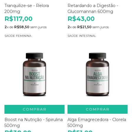
Tranquilize-se - Relora
Retardando a Digestão -
200mg
Glucomannan 600mg
R$117,00
R$43,00
2
x de
R$58,50
sem juros
2
x de
R$21,50
sem juros
SAÚDE FEMININA
SAÚDE INTESTINAL
COMPRAR
COMPRAR
Boost na Nutrição - Spirulina
Alga Emagrecedora - Clorela
500mg
500mg