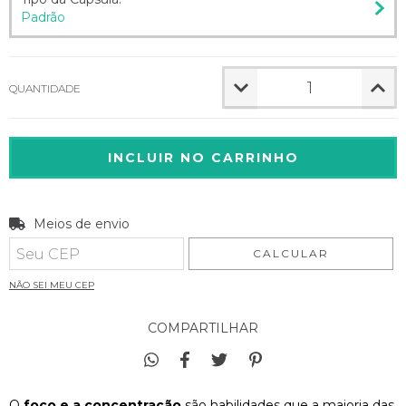
Padrão
QUANTIDADE
Entregas para o CEP:
Meios de envio
ALTERAR CEP
CALCULAR
NÃO SEI MEU CEP
COMPARTILHAR
O
foco e a concentração
são habilidades que a maioria das