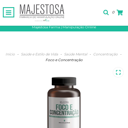
0
Majestosa Farma | Manipulação Online
Início
-
Saúde e Estilo de Vida
-
Saúde Mental
-
Concentração
-
Foco e Concentração