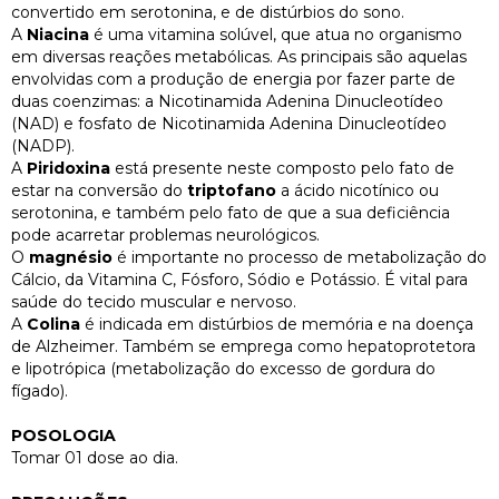
convertido em serotonina, e de distúrbios do sono.
A
Niacina
é uma vitamina solúvel, que atua no organismo
em diversas reações metabólicas. As principais são aquelas
envolvidas com a produção de energia por fazer parte de
duas coenzimas: a Nicotinamida Adenina Dinucleotídeo
(NAD) e fosfato de Nicotinamida Adenina Dinucleotídeo
(NADP).
A
Piridoxina
está presente neste composto pelo fato de
estar na conversão do
triptofano
a ácido nicotínico ou
serotonina, e também pelo fato de que a sua deficiência
pode acarretar problemas neurológicos.
O
magnésio
é importante no processo de metabolização do
Cálcio, da Vitamina C, Fósforo, Sódio e Potássio. É vital para
saúde do tecido muscular e nervoso.
A
Colina
é indicada em distúrbios de memória e na doença
de Alzheimer. Também se emprega como hepatoprotetora
e lipotrópica (metabolização do excesso de gordura do
fígado).
POSOLOGIA
Tomar 01 dose ao dia.