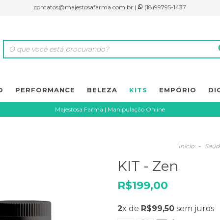
contatos@majestosafarma.com.br
|
(18)99795-1437
O
PERFORMANCE
BELEZA
KITS
EMPÓRIO
DI
Majestosa Farma | Manipulação Online
Início
-
Saúde
KIT - Zen
R$199,00
2
x de
R$99,50
sem juros