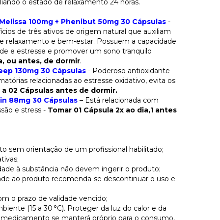
iliando o estado de relaxamento 24 horas.
 Melissa 100mg + Phenibut 50mg 30 Cápsulas
-
ios de três ativos de origem natural que auxiliam
e relaxamento e bem-estar. Possuem a capacidade
ade e estresse e promover um sono tranquilo
a, ou antes, de dormir
.
leep 130mg 30 Cápsulas
- Poderoso antioxidante
matórias relacionadas ao estresse oxidativo, evita os
 a 02 Cápsulas antes de dormir.
rin 88mg 30 Cápsulas
– Está relacionada com
são e stress -
Tomar 01 Cápsula 2x ao dia,1 antes
em orientação de um profissional habilitado;
tivas;
dade à substância não devem ingerir o produto;
ade ao produto recomenda-se descontinuar o uso e
 o prazo de validade vencido;
ente (15 a 30 °C). Proteger da luz do calor e da
 medicamento se manterá próprio para o consumo,