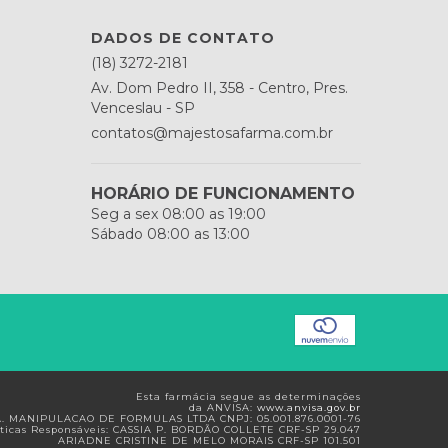
DADOS DE CONTATO
(18) 3272-2181
Av. Dom Pedro II, 358 - Centro, Pres.
Venceslau - SP
contatos@majestosafarma.com.br
HORÁRIO DE FUNCIONAMENTO
Seg a sex 08:00 as 19:00
Sábado 08:00 as 13:00
Esta farmácia segue as determinações
da ANVISA:
www.anvisa.gov.br
.A. MANIPULACAO DE FORMULAS LTDA CNPJ: 05.001.876.0001-76
icas Responsáveis: CASSIA P. BORDÃO COLLETE CRF-SP 29.047
ARIADNE CRISTINE DE MELO MORAIS CRF-SP 101.501