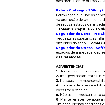
para dormir, entre outros. Aux
Relax - Crataegus 200mg +
Formulação que une os benefíc
na promoção de um estado d
de reduzir estados de ansied
-
Tomar 01 Cápsula 2x ao di
Regulador do Sono - Pro S
neutraliza as substâncias infla
distúrbios do sono -
Tomar 01
Regulador do Stress - Saff
estágios de ansiedade, depres
das refeições
.
ADVERTÊNCIAS
1.
Nunca compre medicamento s
2.
Imagens meramente ilustra
3.
Pessoas com hipersensibili
4.
Em caso de hipersensibilid
consultar o médico;
5.
Não use o medicamento com
6.
Manter em temperatura ambi
umidade. Nestas condições o