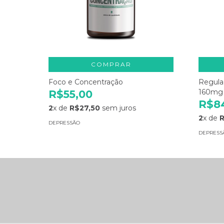
COMPRAR
Foco e Concentração
Regula
160mg
R$55,00
R$8
2
x de
R$27,50
sem juros
2
x de
DEPRESSÃO
DEPRESS